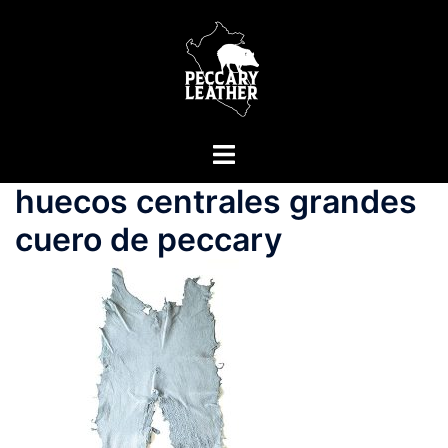
Saltar
al
contenido
Alternar
menú
huecos centrales grandes
cuero de peccary