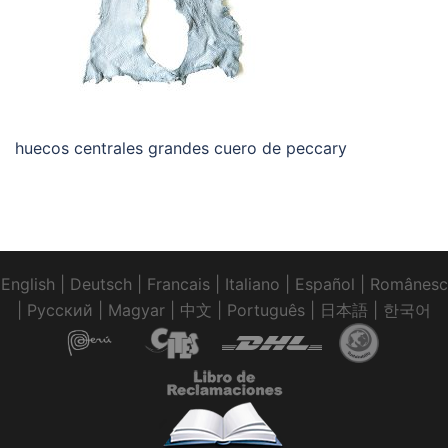
huecos centrales grandes cuero de peccary
English
|
Deutsch
|
Francais
|
Italiano
|
Español
|
Românesc
|
Pусский
|
Magyar
|
中文
|
Português
|
日本語
|
한국어