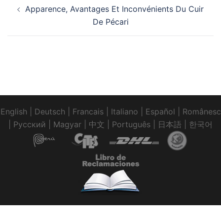
Navigation
Apparence, Avantages Et Inconvénients Du Cuir
d’article
De Pécari
English
|
Deutsch
|
Francais
|
Italiano
|
Español
|
Românesc
|
Pусский
|
Magyar
|
中文
|
Português
|
日本語
|
한국어