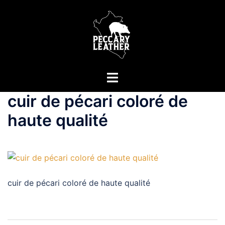
Aller
au
contenu
Ouvrir/fermer
le
cuir de pécari coloré de
menu
haute qualité
cuir de pécari coloré de haute qualité